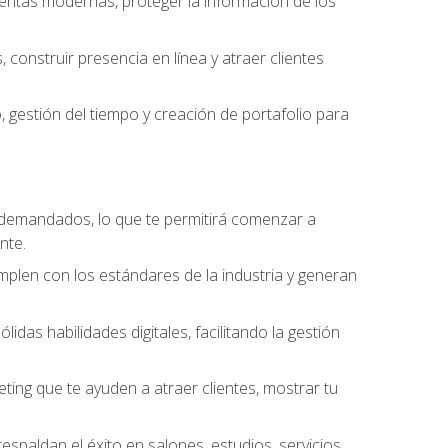
amientas modernas, proteger la información de los
construir presencia en línea y atraer clientes
gestión del tiempo y creación de portafolio para
 demandados, lo que te permitirá comenzar a
nte.
umplen con los estándares de la industria y generan
as habilidades digitales, facilitando la gestión
ting que te ayuden a atraer clientes, mostrar tu
espaldan el éxito en salones, estudios, servicios