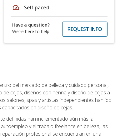
speed
Self paced
Have a question?
REQUEST INFO
We're here to help
entro del mercado de belleza y cuidado personal,
 de cejas, diseños con henna y diseño de cejas a
los salones, spas y artistas independientes han ido
 capacitados en diseño de cejas.
ente definidas han incrementado aún más la
l autoempleo y el trabajo freelance en belleza, las
 preparación profesional se encuentran en una