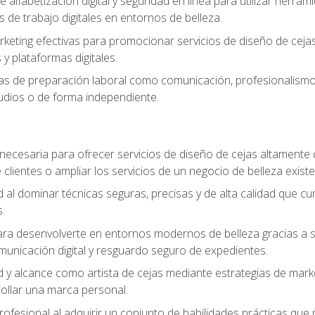
e alfabetización digital y seguridad en línea para utilizar herr
os de trabajo digitales en entornos de belleza.
keting efectivas para promocionar servicios de diseño de cejas, 
y plataformas digitales.
s de preparación laboral como comunicación, profesionalismo, 
tudios o de forma independiente.
necesaria para ofrecer servicios de diseño de cejas altamente
 clientes o ampliar los servicios de un negocio de belleza existe
ad al dominar técnicas seguras, precisas y de alta calidad que c
.
a desenvolverte en entornos modernos de belleza gracias a sólid
omunicación digital y resguardo seguro de expedientes.
ad y alcance como artista de cejas mediante estrategias de marke
rollar una marca personal.
rofesional al adquirir un conjunto de habilidades prácticas que r