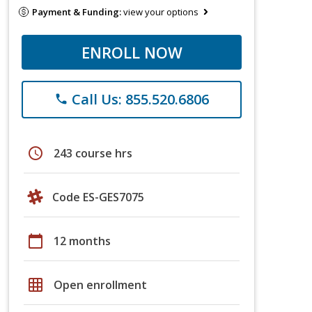
Payment & Funding:
view your options
ENROLL NOW
Call Us: 855.520.6806
phone
schedule
243 course hrs
Code ES-GES7075
calendar_today
12 months
grid_on
Open enrollment