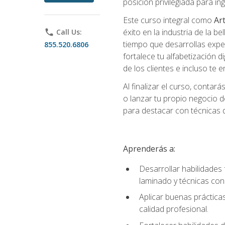
posición privilegiada para i
Este curso integral como
Art
éxito en la industria de la 
phone
Call Us:
tiempo que desarrollas exper
855.520.6806
fortalece tu alfabetización d
de los clientes e incluso te
Al finalizar el curso, conta
o lanzar tu propio negocio d
para destacar con técnicas de
Aprenderás a:
Desarrollar habilidades 
laminado y técnicas con
Aplicar buenas prácticas
calidad profesional.