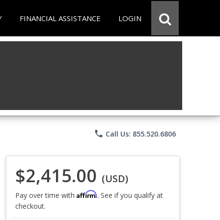
Y
FINANCIAL ASSISTANCE
LOGIN
phone
Call Us: 855.520.6806
$2,415.00
(USD)
Affirm
Pay over time with
. See if you qualify at
checkout.