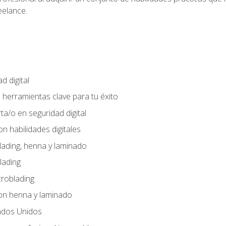
eelance.
d digital
: herramientas clave para tu éxito
ta/o en seguridad digital
n habilidades digitales
lading, henna y laminado
lading
croblading
on henna y laminado
ados Unidos