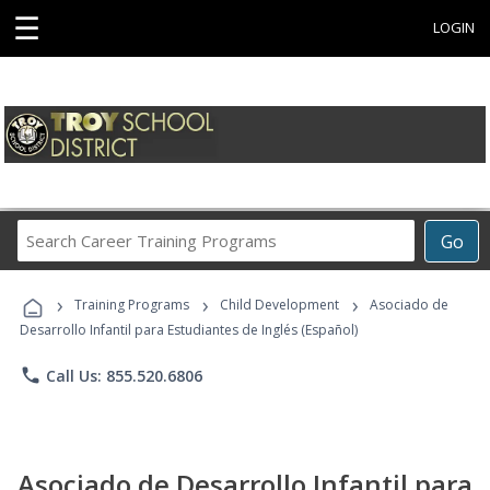
☰
LOGIN
Search
Go
Career
Training
›
›
›
Programs
Training Programs
Child Development
Asociado de
Desarrollo Infantil para Estudiantes de Inglés (Español)
phone
Call Us: 855.520.6806
Asociado de Desarrollo Infantil para