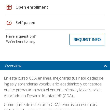
grid_on
Open enrollment
speed
Self paced
Have a question?
REQUEST INFO
We're here to help
Overview
En este curso CDA en línea, mejorarás tus habilidades de
inglés y aprenderás vocabulario académico y conceptos
que te prepararán para el entrenamiento y la carrera de
Asociado en Desarrollo Infantil® (CDA).
Como parte de este curso CDA, tendrás acceso a una