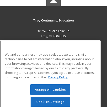
Troy Continuing Education
201 W. Square Lake Rd.
Troy, MI 48098 US
MAIN CONTENT
Career Training
We and our partners may use cookies, pixels, and similar
technologies to collect information about you, including about
ADDITIONAL RESOURCES
your browsing activities and devices. This may result in your
information being collected by our third-party partners. By
Military
Student Blog
choosing to "Accept All Cookies", you agree to these practices,
Financial Assistance
including as described in the
Privacy Policy
Help
Accept All Cookies
© 2026 ed2go, a division of Cengage Learning. All rights
reserved. The material on this site cannot be reproduced or
redistributed unless you have obtained prior written
Cookies Settings
permission from Cengage Learning.
Privacy Policy