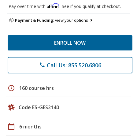
Affirm
Pay over time with
. See if you qualify at checkout.
Payment & Funding:
view your options
ENROLL NOW
Call Us: 855.520.6806
phone
schedule
160 course hrs
Code ES-GES2140
calendar_today
6 months