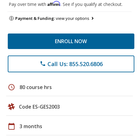
Affirm
Pay over time with
. See if you qualify at checkout.
Payment & Funding:
view your options
ENROLL NOW
Call Us: 855.520.6806
phone
schedule
80 course hrs
Code ES-GES2003
calendar_today
3 months