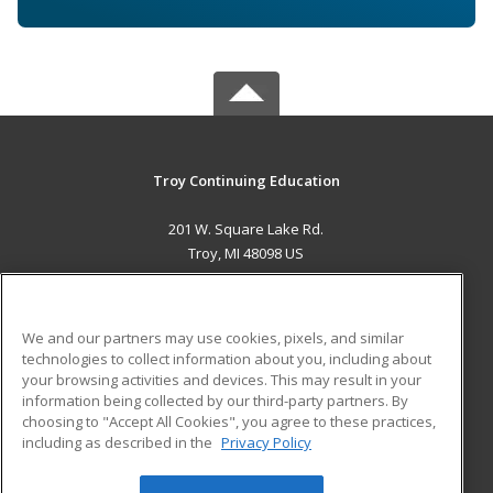
Troy Continuing Education
201 W. Square Lake Rd.
Troy, MI 48098 US
MAIN CONTENT
Career Training
We and our partners may use cookies, pixels, and similar
technologies to collect information about you, including about
ADDITIONAL RESOURCES
your browsing activities and devices. This may result in your
information being collected by our third-party partners. By
Military
Student Blog
choosing to "Accept All Cookies", you agree to these practices,
Financial Assistance
including as described in the
Privacy Policy
Help