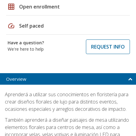
grid_on
Open enrollment
speed
Self paced
Have a question?
REQUEST INFO
We're here to help
Overview
Aprenderá a utilizar sus conocimientos en floristería para
crear diseños florales de lujo para distintos eventos,
ocasiones especiales y arreglos decorativos de impacto.
También aprenderá a diseñar paisajes de mesa utilizando
elementos florales para centros de mesa, así como a
incorporar velas, velas votivas e iluminación LED para