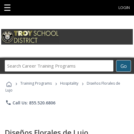
☰
LOGIN
Search
Go
Career
Training
›
›
›
Programs
Training Programs
Hospitality
Diseños Florales de
Lujo
phone
Call Us: 855.520.6806
Diseños Florales de Lujo