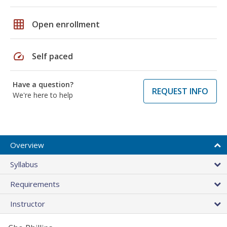
grid_on
Open enrollment
speed
Self paced
Have a question?
REQUEST INFO
We're here to help
Overview
Syllabus
Requirements
Instructor