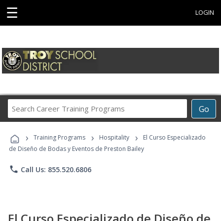
☰
LOGIN
Search
Go
Career
Training
›
›
›
Programs
Training Programs
Hospitality
El Curso Especializado
de Diseño de Bodas y Eventos de Preston Bailey
phone
Call Us: 855.520.6806
El Curso Especializado de Diseño de