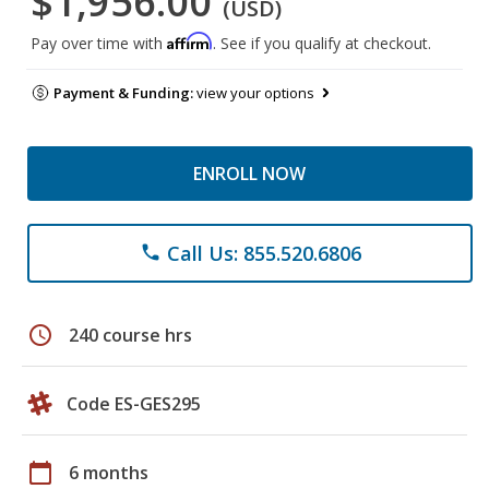
$1,956.00
(USD)
Affirm
Pay over time with
. See if you qualify at checkout.
Payment & Funding:
view your options
ENROLL NOW
Call Us: 855.520.6806
phone
schedule
240 course hrs
Code ES-GES295
calendar_today
6 months