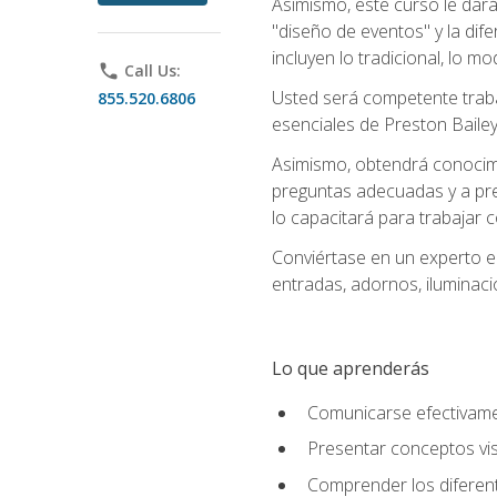
Asimismo, este curso le dará u
"diseño de eventos" y la dif
incluyen lo tradicional, lo m
phone
Call Us:
Usted será competente trabaj
855.520.6806
esenciales de Preston Bailey
Asimismo, obtendrá conocimie
preguntas adecuadas y a pre
lo capacitará para trabajar 
Conviértase en un experto e
entradas, adornos, iluminaci
Lo que aprenderás
Comunicarse efectivamen
Presentar conceptos vis
Comprender los diferent