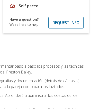
speed
Self paced
Have a question?
REQUEST INFO
We're here to help
rimentar paso a paso los procesos y las técnicas
os: Preston Bailey.
tografías y documentación (detrás de cámaras)
ra la pareja como para los invitados.
os. Aprenderá a administrar los costos de los