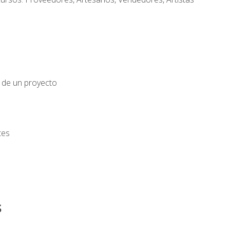
o de un proyecto
tes
s