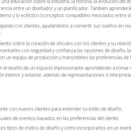
na educación sobre la industria, la historia, la evolución del dis
erencia entre un diseñador y un planificador. También aprender
oderno y lo ecléctico (conceptos compatibles mezclados entre sí)
ando con clientes, ayudándolos a convertir sus sueños en reali
.
nto sobre la creación de vínculos con los clientes y su relació
sentarles con seguridad y confianza las opciones de diseño, la
con un equipo de producción y transmitirles las preferencias de 
n el diseño de un espacio impresionante aprendiendo a tomar e
ón interior y exterior, además de representaciones o interpretac
te con nuevos clientes para entender su estilo de diseño.
uales de eventos basados en las preferencias del cliente.
es tipos de estilos de diseño y cómo incorporarlos en un even