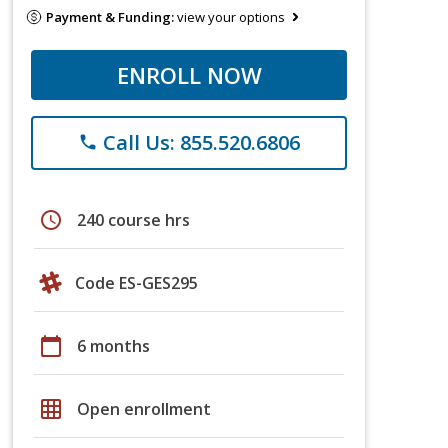
Payment & Funding:
view your options
ENROLL NOW
Call Us: 855.520.6806
phone
schedule
240 course hrs
Code ES-GES295
calendar_today
6 months
grid_on
Open enrollment