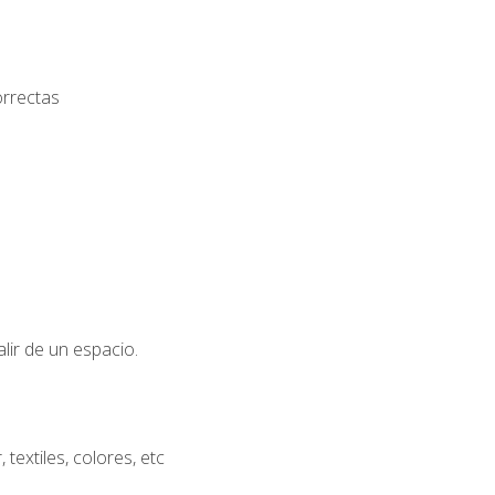
orrectas
lir de un espacio.
extiles, colores, etc