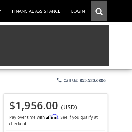
Y
FINANCIAL ASSISTANCE
LOGIN
phone
Call Us: 855.520.6806
$1,956.00
(USD)
Affirm
Pay over time with
. See if you qualify at
checkout.