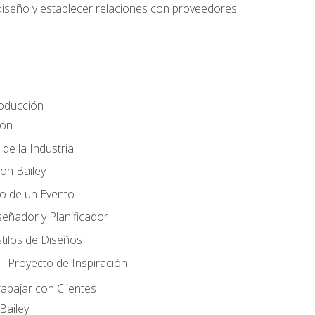
 diseño y establecer relaciones con proveedores.
roducción
ión
 de la Industria
ton Bailey
ño de un Evento
señador y Planificador
tilos de Diseños
- Proyecto de Inspiración
rabajar con Clientes
Bailey